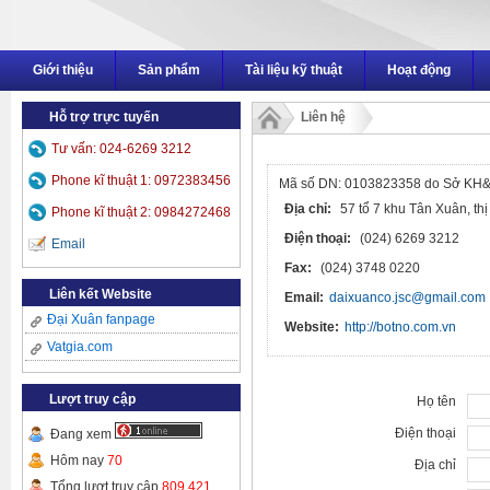
Giới thiệu
Sản phẩm
Tài liệu kỹ thuật
Hoạt động
Hỗ trợ trực tuyến
Liên hệ
Tư vấn: 024-6269 3212
CÔNG TY CỔ PHẦN THƯƠNG MẠI Đ
Phone kĩ thuật 1: 0972383456
Mã số DN: 0103823358 do Sở KH&
Địa chỉ:
57 tổ 7 khu Tân Xuân, t
Phone kĩ thuật 2: 0984272468
Điện thoại:
(024) 6269 3212
Email
Fax:
(024) 3748 0220
Liên kết Website
Email:
daixuanco.jsc@gmail.com
Đại Xuân fanpage
Website:
http://botno.com.vn
Vatgia.com
Lượt truy cập
Họ tên
Điện thoại
Đang xem
Hôm nay
70
Địa chỉ
Tổng lượt truy cập
809,421