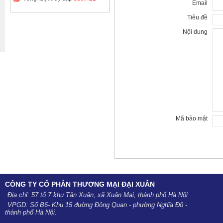
Email
Tiêu đề
Nội dung
Mã bảo mật
CÔNG TY CỔ PHẦN THƯƠNG MẠI ĐẠI XUÂN
Địa chỉ: 57 tổ 7 khu Tân Xuân, xã Xuân Mai, thành phố Hà Nội
VPGD: Số B6- Khu 15 đường Đông Quan - phường Nghĩa Đô -
thành phố Hà Nội.