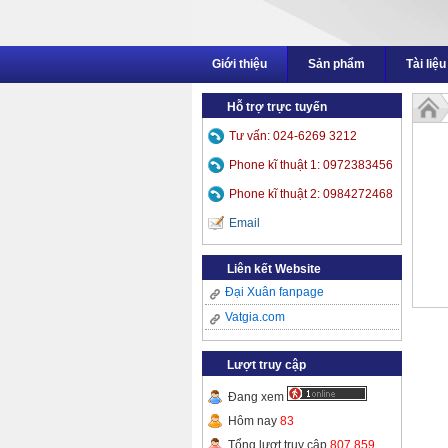
Giới thiệu
Sản phẩm
Tài liệu
Hỗ trợ trực tuyến
Tư vấn: 024-6269 3212
Phone kĩ thuật 1: 0972383456
Phone kĩ thuật 2: 0984272468
Email
Liên kết Website
Đại Xuân fanpage
Vatgia.com
Lượt truy cập
Đang xem
Hôm nay
83
Tổng lượt truy cập
807,859