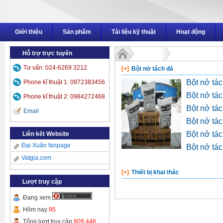
Giới thiệu
Sản phẩm
Tài liệu kỹ thuật
Hoạt động
Hỗ trợ trực tuyến
Dịch vụ
Tư vấn: 024-6269 3212
[+]
Bột nở tách đá
Bột nở tá
Phone kĩ thuật 1: 0972383456
Bột nở tá
Phone kĩ thuật 2: 0984272468
Bột nở tá
Email
Bột nở tá
Bột nở tá
Liên kết Website
Đại Xuân fanpage
Bột nở tá
Vatgia.com
[+]
Thiết bị khai thác
Lượt truy cập
Đang xem
Hôm nay
95
Tổng lượt truy cập
809,446