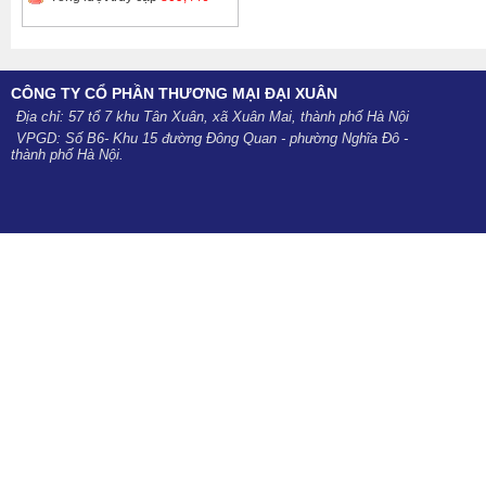
CÔNG TY CỔ PHẦN THƯƠNG MẠI ĐẠI XUÂN
Địa chỉ: 57 tổ 7 khu Tân Xuân, xã Xuân Mai, thành phố Hà Nội
VPGD: Số B6- Khu 15 đường Đông Quan - phường Nghĩa Đô -
thành phố Hà Nội.